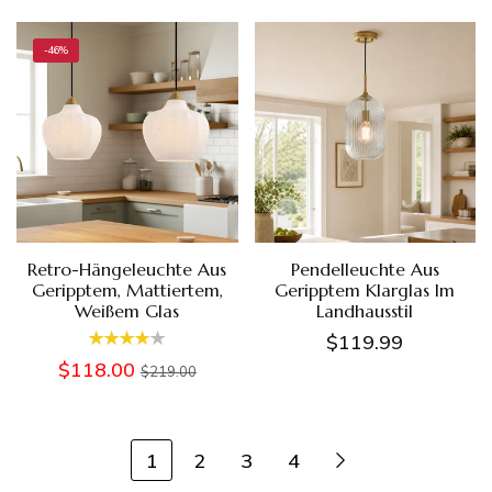
-46%
Retro-Hängeleuchte Aus
Pendelleuchte Aus
Geripptem, Mattiertem,
Geripptem Klarglas Im
Weißem Glas
Landhausstil
$119.99
$118.00
$219.00
1
2
3
4