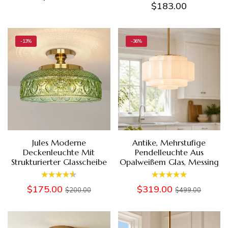
$183.00
-13%
-36%
Jules Moderne
Antike, Mehrstufige
Deckenleuchte Mit
Pendelleuchte Aus
Strukturierter Glasscheibe
Opalweißem Glas, Messing
$175.00
$319.00
$200.00
$499.00