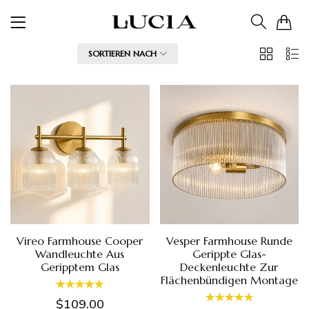
0
2
List
FILTER
SORTIEREN NACH
Spalten
Vireo Farmhouse Cooper
Vesper Farmhouse Runde
Wandleuchte Aus
Gerippte Glas-
Geripptem Glas
Deckenleuchte Zur
Flächenbündigen Montage
$109.00